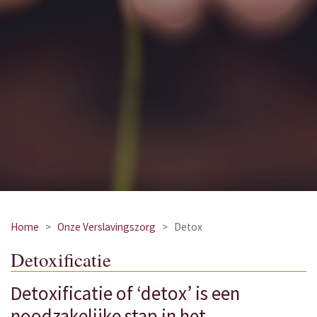
Home
>
Onze Verslavingszorg
>
Detox
Detoxificatie
Detoxificatie of ‘detox’ is een
noodzakelijke stap in het