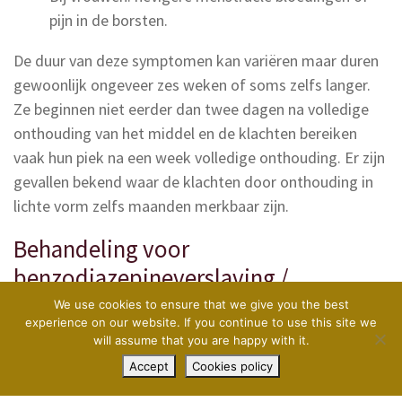
pijn in de borsten.
De duur van deze symptomen kan variëren maar duren
gewoonlijk ongeveer zes weken of soms zelfs langer.
Ze beginnen niet eerder dan twee dagen na volledige
onthouding van het middel en de klachten bereiken
vaak hun piek na een week volledige onthouding. Er zijn
gevallen bekend waar de klachten door onthouding in
lichte vorm zelfs maanden merkbaar zijn.
Behandeling voor
benzodiazepineverslaving /
verslaving aan benzo’s bij Castle
We use cookies to ensure that we give you the best
experience on our website. If you continue to use this site we
Craig
will assume that you are happy with it.
Contact opnemen
+44 1721 620 020
Accept
Cookies policy
Het doorbreken van een verslaving aan benzo’s kan een
lastig proces zijn. Men moet zich ervan bewust zijn dat