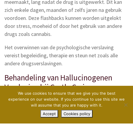
meemaakt, lang nadat de drug is uitgewerkt. Dit kan
zich enkele dagen, maanden of zelfs jaren na gebruik
voordoen. Deze flashbacks kunnen worden uitgelokt
door stress, moeheid of door het gebruik van andere
drugs zoals cannabis.
Het overwinnen van de psychologische verslaving
vereist begeleiding, therapie en steun net zoals alle
andere drugsverslavingen.
Behandeling van Hallucinogenen
Verslaving bij Castle Craig
We use cookies to ensure that we give you the best
Bij Castle Craig hebben we meer dan 20 jaar ervaring in
experience on our website. If you continue to use this site we
will assume that you are happy with it.
het behandelen van mensen met verslavingen. De
Contact opnemen
+44 1721 620 020
Accept
Cookies policy
rehabilitatie behandeling van LSD verschilt van de
meeste andere verslavende drugs. De basis van de
behandeling is het zorgzaam begeleiden en ervoor