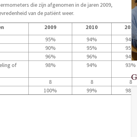
hermometers die zijn afgenomen in de jaren 2009,
vredenheid van de patiënt weer.
en
2009
2010
2011
95%
94%
94%
90%
95%
95%
96%
96%
94%
eling of
98%
94%
93%
G
8
8
8
100%
99%
98%