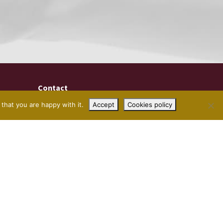
Contact
that you are happy with it.
Accept
Cookies policy
Castle Craig Hospital
Blyth Bridge, West Linton
Peeblesshire
Scotland, UK
EH46 7DH
Algemene vragen:
+44 1721 620 020
E-mailadres:
info@castlecraig.co.uk