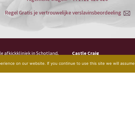
Regel Gratis je vertrouwelijke verslavinsbeordeeling
le afkickkliniek in Schotland,
Castle Craig
 drugsverslaving, van wie
rience on our website. If you continue to use this site we will assume 
Verslavingen
problemen hebben.
Onze Verslavingszorg
schap van de Scottish Borders,
Kosten
 internationale luchthavens
n ontspannen en rustige
Over Ons
erstel.
Contact