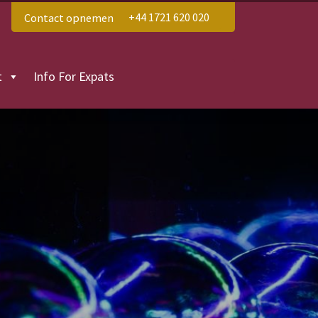
Contact opnemen
+44 1721 620 020
t
Info For Expats