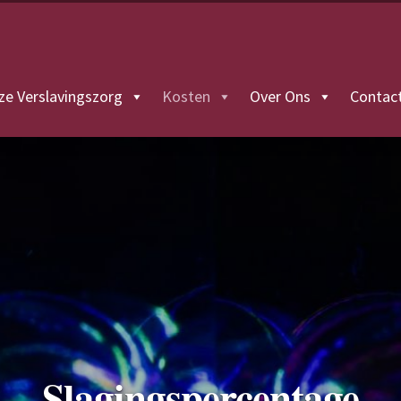
ze Verslavingszorg
Kosten
Over Ons
Contac
Slagingspercentage