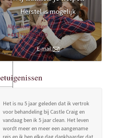
Herstel is mogelijk
Algemene vragen
+44 1721 620 020
E-mail
etuigenissen
Het is nu 5 jaar geleden dat ik vertrok
voor behandeling bij Castle Craig en
vandaag ben ik 5 jaar clean. Het leven
wordt meer en meer een aangename
reis en ik ben elke dag dankbaarder dat