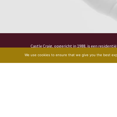
Castle Craig, opgericht in 1988, is een residentië
die mensen behandelt die lijden aan alcohol- en
We use cookies to ensure that we give you the best expe
velen andere complexe ziekten en psychische 
Castle Craig Hospital ligt in het prachtige land
dicht bij Edinburgh, Glasgow en Newcastle, die
hebben. Ons 50 hectare grote park en bos is ee
omgeving die bevorderlijk is voor genezing en h
© Copyright 2026 Alle rechten voorbehouden