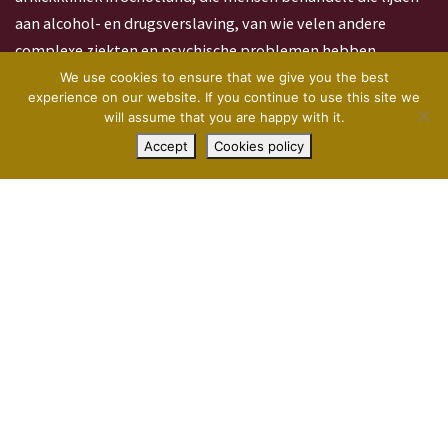
aan alcohol- en drugsverslaving, van wie velen andere
complexe ziekten en psychische problemen hebben.
We use cookies to ensure that we give you the best
Castle Craig Hospital ligt in het prachtige landschap van de
experience on our website. If you continue to use this site we
will assume that you are happy with it.
Scottish Borders, dicht bij Edinburgh, Glasgow en
Contact opnemen
+44 1721 620 020
Accept
Cookies policy
Newcastle, die internationale luchthavens hebben. Ons 50
hectare grote park en bos is een ontspannen en rustige
omgeving die bevorderlijk is voor genezing en herstel.
© Copyright 2026 Alle rechten voorbehouden
Castle Craig
Verslavingen